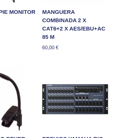
PIE MONITOR
MANGUERA
COMBINADA 2 X
CAT6+2 X AES/EBU+AC
85 M
60,00
€