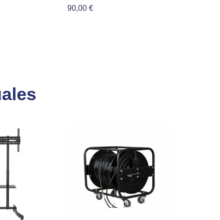
90,00
€
uales