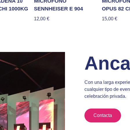
ADENA 10
MICRÓFONO
MICRÓFON
CHI 1000KG
SENNHEISER E 904
OPUS 82 C
12,00
€
15,00
€
Anca
Con una larga experie
cualquier tipo de eve
celebración privada.
Contacta