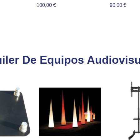
100,00
€
90,00
€
iler De Equipos Audiovis