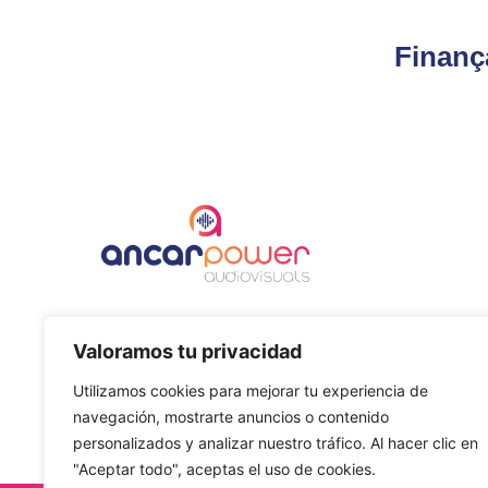
Finanç
Tot allò que necessitis perquè el teu esdeveniment
Valoramos tu privacidad
sigui un èxit. Lloguer d'equips professionals de so,
il·luminació i vídeo.
Utilizamos cookies para mejorar tu experiencia de
navegación, mostrarte anuncios o contenido
personalizados y analizar nuestro tráfico. Al hacer clic en
"Aceptar todo", aceptas el uso de cookies.