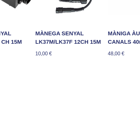
NYAL
MÀNEGA SENYAL
MÀNIGA ÀU
 CH 15M
LK37M/LK37F 12CH 15M
CANALS 40
10,00
€
48,00
€