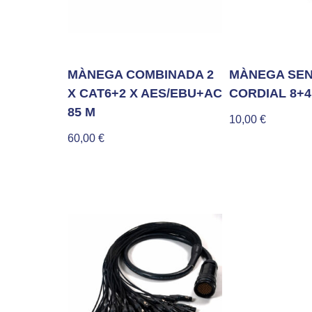
MÀNEGA COMBINADA 2
MÀNEGA SE
X CAT6+2 X AES/EBU+AC
CORDIAL 8+4
85 M
10,00
€
60,00
€