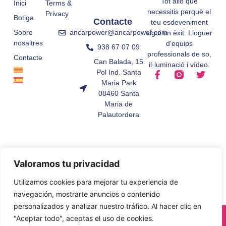
Tot allò que
Inici
Terms &
necessitis perquè el
Privacy
Botiga
Contacte
teu esdeveniment
ancarpower@ancarpower.com
Sobre
sigui un èxit. Lloguer
nosaltres
d'equips
938 67 07 09
professionals de so,
Contacte
Can Balada, 15
il·luminació i vídeo.
Pol Ind. Santa
Maria Park
08460 Santa
Maria de
Palautordera
Valoramos tu privacidad
Utilizamos cookies para mejorar tu experiencia de
navegación, mostrarte anuncios o contenido
personalizados y analizar nuestro tráfico. Al hacer clic en
© All Rights Reserved.
"Aceptar todo", aceptas el uso de cookies.