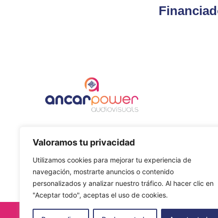
Financiad
Todo lo que necesites para que tu evento sea un éxito.
Valoramos tu privacidad
Alquiler de equipos profesionales de sonido,
iluminación y video.
Utilizamos cookies para mejorar tu experiencia de
navegación, mostrarte anuncios o contenido
personalizados y analizar nuestro tráfico. Al hacer clic en
"Aceptar todo", aceptas el uso de cookies.