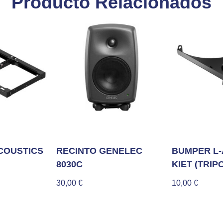
Producto Relacionados
COUSTICS
RECINTO GENELEC
BUMPER L-
8030C
KIET (TRIP
30,00
€
10,00
€