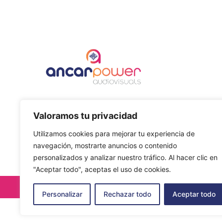
Todo lo que necesites para que tu evento sea un éxito.
Valoramos tu privacidad
Alquiler de equipos profesionales de sonido,
iluminación y video.
Utilizamos cookies para mejorar tu experiencia de
navegación, mostrarte anuncios o contenido
personalizados y analizar nuestro tráfico. Al hacer clic en
"Aceptar todo", aceptas el uso de cookies.
Personalizar
Rechazar todo
Aceptar todo