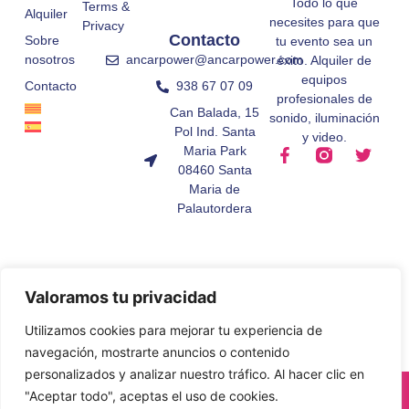
Todo lo que
Terms &
Alquiler
necesites para que
Privacy
Contacto
Sobre
tu evento sea un
ancarpower@ancarpower.com
nosotros
éxito. Alquiler de
equipos
938 67 07 09
Contacto
profesionales de
Can Balada, 15
sonido, iluminación
Pol Ind. Santa
y video.
Maria Park
08460 Santa
Maria de
Palautordera
Valoramos tu privacidad
Utilizamos cookies para mejorar tu experiencia de
navegación, mostrarte anuncios o contenido
personalizados y analizar nuestro tráfico. Al hacer clic en
© All Rights Reserved.
"Aceptar todo", aceptas el uso de cookies.