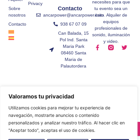
necesites para que
Privacy
Contacto
Sobre
tu evento sea un
ancarpower@ancarpower.com
nosotros
éxito. Alquiler de
equipos
938 67 07 09
Contacto
profesionales de
Can Balada, 15
sonido, iluminación
Pol Ind. Santa
y video.
Maria Park
08460 Santa
Maria de
Palautordera
Valoramos tu privacidad
Utilizamos cookies para mejorar tu experiencia de
navegación, mostrarte anuncios o contenido
personalizados y analizar nuestro tráfico. Al hacer clic en
© All Rights Reserved.
"Aceptar todo", aceptas el uso de cookies.